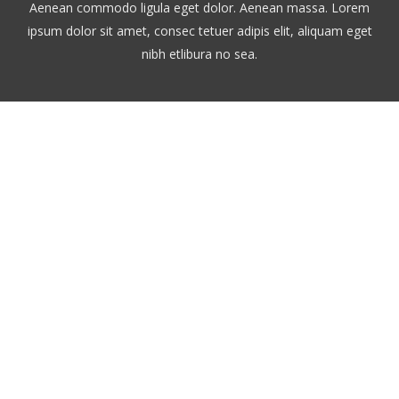
Aenean commodo ligula eget dolor. Aenean massa. Lorem
ipsum dolor sit amet, consec tetuer adipis elit, aliquam eget
nibh etlibura no sea.
Watch our 2014 Showreel
Lorem ipsum dolor sit amet, consetetur
sadipscing elitr, sed diam nonumy eirmod
tempor invidunt ut labore et dolore magna
aliquyam erat, sed diam voluptua. At vero eos