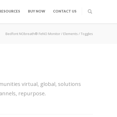
RESOURCES
BUY NOW
CONTACT US
Bedfont NObreath® FeNO Monitor
/
Elements
/
Toggles
nities virtual, global, solutions
annels, repurpose.