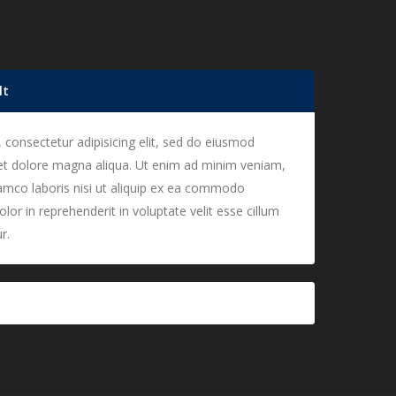
lt
 consectetur adipisicing elit, sed do eiusmod
 et dolore magna aliqua. Ut enim ad minim veniam,
lamco laboris nisi ut aliquip ex ea commodo
lor in reprehenderit in voluptate velit esse cillum
r.