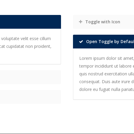
Toggle with Icon
 voluptate velit esse cillum
Open Toggle by Defau
ecat cupidatat non proident,
Lorem ipsum dolor sit amet,
tempor incididunt ut labore
quis nostrud exercitation ul
consequat. Duis aute irure do
dolore eu fugiat nulla pariatu