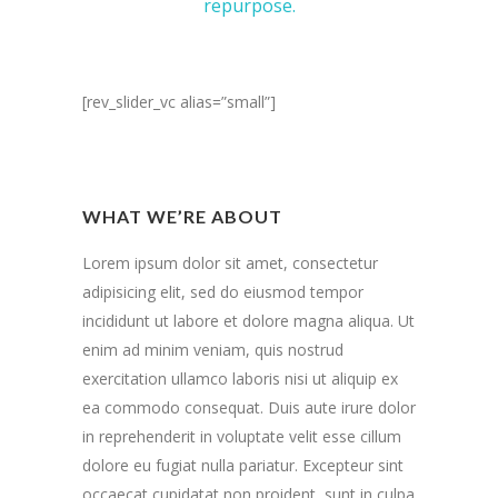
repurpose.
[rev_slider_vc alias=”small”]
WHAT WE’RE ABOUT
Lorem ipsum dolor sit amet, consectetur
adipisicing elit, sed do eiusmod tempor
incididunt ut labore et dolore magna aliqua. Ut
enim ad minim veniam, quis nostrud
exercitation ullamco laboris nisi ut aliquip ex
ea commodo consequat. Duis aute irure dolor
in reprehenderit in voluptate velit esse cillum
dolore eu fugiat nulla pariatur. Excepteur sint
occaecat cupidatat non proident, sunt in culpa